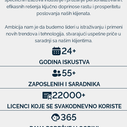
efikasnih rešenja ključno doprinose rastu i prosperitetu
poslovanja naših klijenata.
Ambicija nam je da budemo lideri u istraživanju i primeni
novih trendova i tehnologija, stvarajući uspešne priče u
saradnji sa našim klijentima.
24
+
GODINA ISKUSTVA
55
+
ZAPOSLENIH I SARADNIKA
22000
+
LICENCI KOJE SE SVAKODNEVNO KORISTE
365