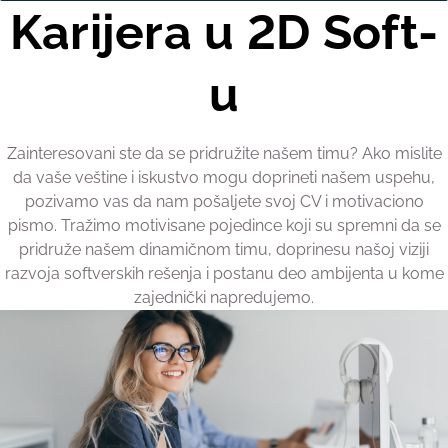
Karijera u 2D Soft-
u
Zainteresovani ste da se pridružite našem timu? Ako mislite
da vaše veštine i iskustvo mogu doprineti našem uspehu,
pozivamo vas da nam pošaljete svoj CV i motivaciono
pismo. Tražimo motivisane pojedince koji su spremni da se
pridruže našem dinamičnom timu, doprinesu našoj viziji
razvoja softverskih rešenja i postanu deo ambijenta u kome
zajednički napredujemo.