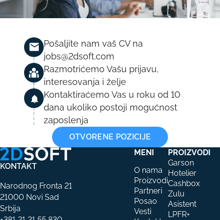
Pošaljite nam vaš CV na
jobs@2dsoft.com
Razmotrićemo Vašu prijavu,
interesovanja i želje
Kontaktiraćemo Vas u roku od 10
dana ukoliko postoji mogućnost
zaposlenja
OTVORENE POZICIJE
MENI
PROIZVODI
Garson
KONTAKT
O nama
Hotelier
Proizvodi
Cashbox
Narodnog Fronta 21
Partneri
Zulu
21000 Novi Sad
Posao
Asistent
Srbija
Vesti
LPFR+
+381 21 21 55 830