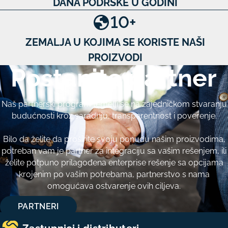
DANA PODRŠKE U GODINI
10
+
ZEMALJA U KOJIMA SE KORISTE NAŠI
PROIZVODI
Postanite partner
Naš partnerski program temelji se na zajedničkom stvaranju
budućnosti kroz saradnju, transparentnost i poverenje.
Bilo da želite da proširite svoju ponudu našim proizvodima,
potreban vam je partner za integraciju sa vašim rešenjem, ili
želite potpuno prilagođena enterprise rešenje sa opcijama
krojenim po vašim potrebama, partnerstvo s nama
omogućava ostvarenje ovih ciljeva.
PARTNERI