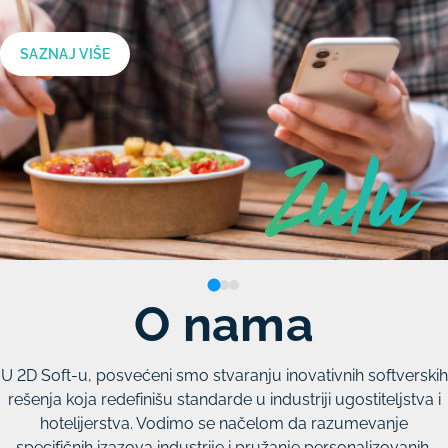
ZULU
platforme
SAZNAJ VIŠE
SAZNAJ VIŠE
O nama
U 2D Soft-u, posvećeni smo stvaranju inovativnih softverskih
rešenja koja redefinišu standarde u industriji ugostiteljstva i
hotelijerstva. Vodimo se načelom da razumevanje
specifičnih izazova industrije i pružanje personalizovanih,