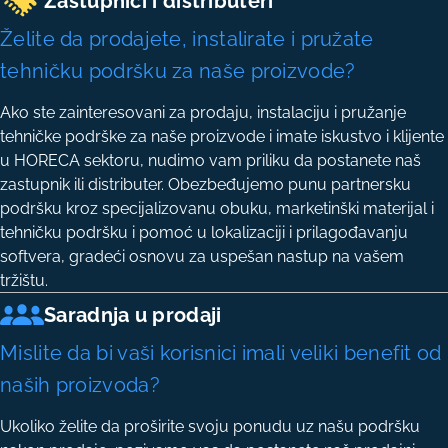
Zastupnici i distributeri
Želite da prodajete, instalirate i pružate
tehničku podršku za naše proizvode?
Ako ste zainteresovani za prodaju, instalaciju i pružanje
tehničke podrške za naše proizvode i imate iskustvo i klijente
u HORECA sektoru, nudimo vam priliku da postanete naš
zastupnik ili distributer. Obezbeđujemo punu partnersku
podršku kroz specijalizovanu obuku, marketinški materijal i
tehničku podršku i pomoć u lokalizaciji i prilagođavanju
softvera, gradeći osnovu za uspešan nastup na vašem
tržištu.
Saradnja u prodaji
Mislite da bi vaši korisnici imali veliki benefit od
naših proizvoda?
Ukoliko želite da proširite svoju ponudu uz našu podršku