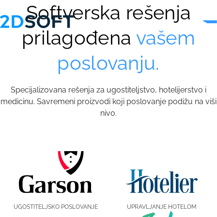
Softverska rešenja
prilagođena
vašem
poslovanju.
Specijalizovana rešenja za ugostiteljstvo, hotelijerstvo i
medicinu. Savremeni proizvodi koji poslovanje podižu na viši
nivo.
UGOSTITELJSKO POSLOVANJE
UPRAVLJANJE HOTELOM