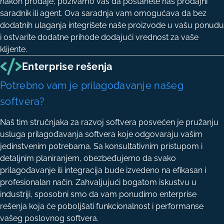
nakon prodaje, pozivamo vas da postanete naš prodajni
saradnik ili agent. Ova saradnja vam omogućava da bez
dodatnih ulaganja integrišete naše proizvode u vašu ponudu
i ostvarite dodatne prihode dodajući vrednost za vaše
klijente.
Enterprise rešenja
Potrebno vam je prilagođavanje našeg
softvera?
Naš tim stručnjaka za razvoj softvera posvećen je pružanju
usluga prilagođavanja softvera koje odgovaraju vašim
jedinstvenim potrebama. Sa konsultativnim pristupom i
detaljnim planiranjem, obezbeđujemo da svako
prilagođavanje ili integracija bude izvedeno na efikasan i
profesionalan način. Zahvaljujući bogatom iskustvu u
industriji, sposobni smo da vam ponudimo enterprise
rešenja koja će poboljšati funkcionalnost i performanse
vašeg poslovnog softvera.