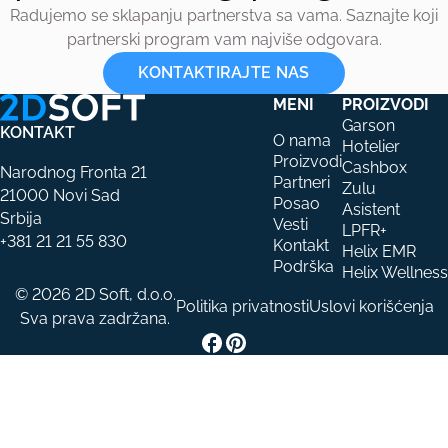
Radujemo se sklapanju partnerstva sa vama. Saznajte koji
partnerski program vam najviše odgovara.
KONTAKTIRAJTE NAS
MENI
PROIZVODI
Garson
KONTAKT
O nama
Hotelier
Proizvodi
Cashbox
Narodnog Fronta 21
Partneri
Zulu
21000 Novi Sad
Posao
Asistent
Srbija
Vesti
LPFR+
+381 21 21 55 830
Kontakt
Helix EMR
Podrška
Helix Wellness
© 2026 2D Soft, d.o.o.
Politika privatnosti
Uslovi korišćenja
Sva prava zadržana.