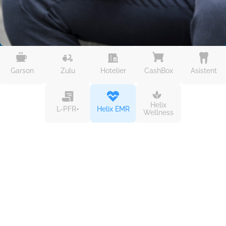
Garson
Zulu
Hotelier
CashBox
Asistent
Helix
L-PFR+
Helix EMR
Wellness