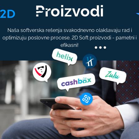
Proizvodi
Naša softverska rešenja svakodnevno olakšavaju rad i
optimizuju poslovne procese. 2D Soft proizvodi - pametni i
efikasni!