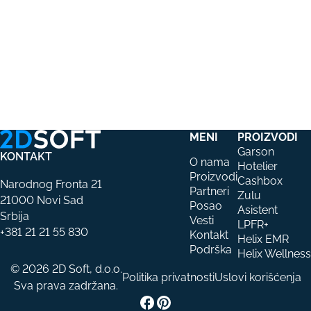
MENI
PROIZVODI
Garson
KONTAKT
O nama
Hotelier
Proizvodi
Cashbox
Narodnog Fronta 21
Partneri
Zulu
21000 Novi Sad
Posao
Asistent
Srbija
Vesti
LPFR+
+381 21 21 55 830
Kontakt
Helix EMR
Podrška
Helix Wellness
© 2026 2D Soft, d.o.o.
Politika privatnosti
Uslovi korišćenja
Sva prava zadržana.