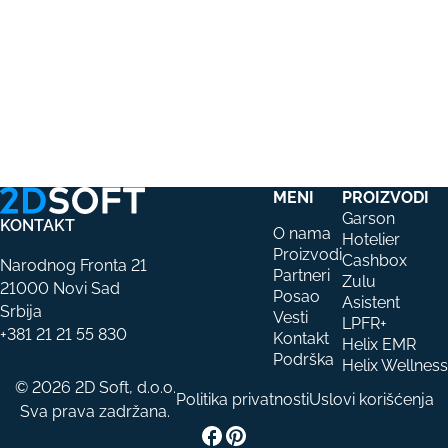
MENI
PROIZVODI
Garson
KONTAKT
O nama
Hotelier
Proizvodi
Cashbox
Narodnog Fronta 21
Partneri
Zulu
21000 Novi Sad
Posao
Asistent
Srbija
Vesti
LPFR+
+381 21 21 55 830
Kontakt
Helix EMR
Podrška
Helix Wellness
© 2026 2D Soft, d.o.o.
Politika privatnosti
Uslovi korišćenja
Sva prava zadržana.