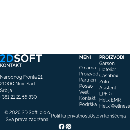
MENI
PROIZVODI
Garson
KONTAKT
O nama
Hotelier
Proizvodi
Cashbox
Narodnog Fronta 21
Partneri
Zulu
21000 Novi Sad
Posao
Asistent
Srbija
Vesti
LPFR+
+381 21 21 55 830
Kontakt
Helix EMR
Podrška
Helix Wellness
© 2026 2D Soft, d.o.o.
Politika privatnosti
Uslovi korišćenja
Sva prava zadržana.