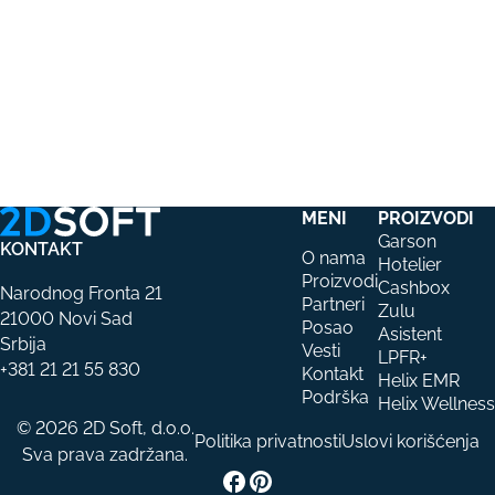
MENI
PROIZVODI
Garson
KONTAKT
O nama
Hotelier
Proizvodi
Cashbox
Narodnog Fronta 21
Partneri
Zulu
21000 Novi Sad
Posao
Asistent
Srbija
Vesti
LPFR+
+381 21 21 55 830
Kontakt
Helix EMR
Podrška
Helix Wellness
© 2026 2D Soft, d.o.o.
Politika privatnosti
Uslovi korišćenja
Sva prava zadržana.